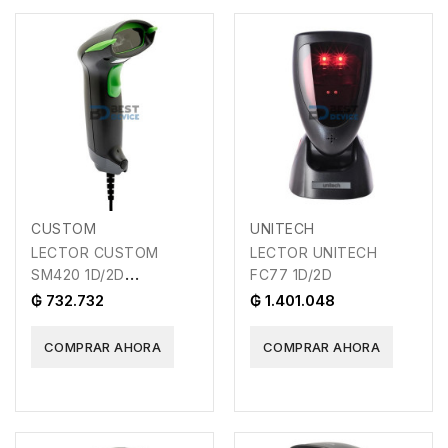
CUSTOM
UNITECH
LECTOR CUSTOM
LECTOR UNITECH
SM420 1D/2D
FC77 1D/2D
USB/RS232 CON BASE
₲ 732.732
₲ 1.401.048
COMPRAR AHORA
COMPRAR AHORA