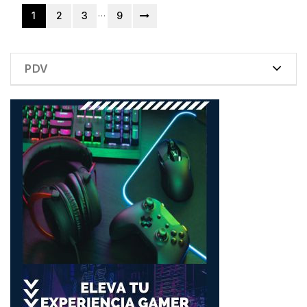
…
1
2
3
9
PDV