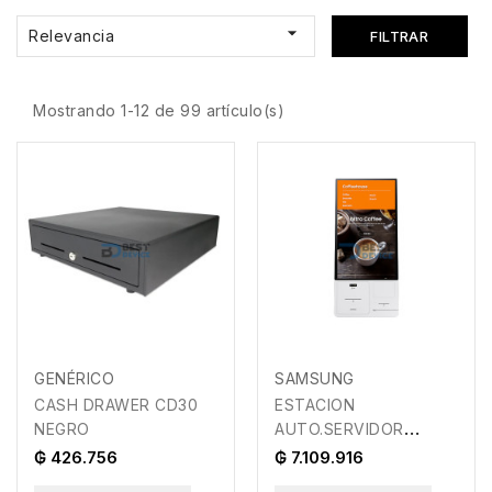

Relevancia
FILTRAR
Mostrando 1-12 de 99 artículo(s)
GENÉRICO
SAMSUNG
CASH DRAWER CD30
ESTACION
NEGRO
AUTO.SERVIDOR
SAMSUNG CY-
₲ 426.756
₲ 7.109.916
KM24APXZB