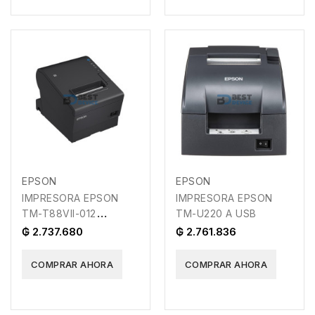
EPSON
EPSON
IMPRESORA EPSON
IMPRESORA EPSON
TM-T88VII-012
TM-U220 A USB
USB/ETHERNET
₲ 2.737.680
₲ 2.761.836
TERMICA
COMPRAR AHORA
COMPRAR AHORA