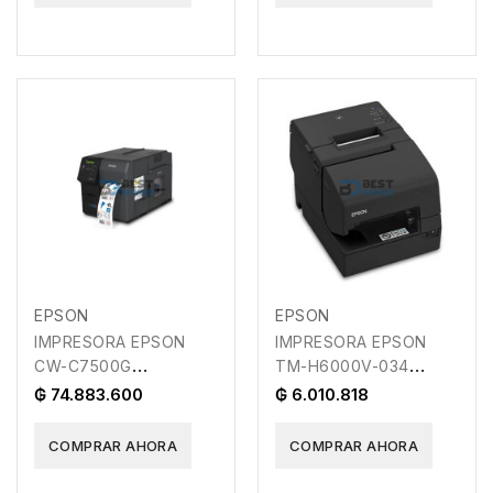
EPSON
EPSON
IMPRESORA EPSON
IMPRESORA EPSON
CW-C7500G
TM-H6000V-034
COLORWORKS EDG1
SERIAL/USB/ETHERNET
₲ 74.883.600
₲ 6.010.818
COMPRAR AHORA
COMPRAR AHORA