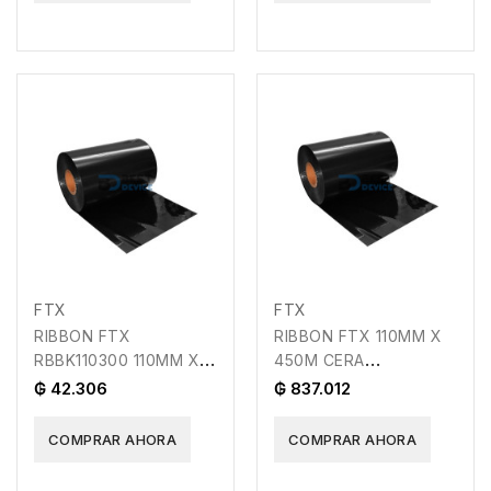
FTX
FTX
RIBBON FTX
RIBBON FTX 110MM X
RBBK110300 110MM X
450M CERA
300M 128618
RBBK110450 X 15 UNI
₲ 42.306
₲ 837.012
128656
COMPRAR AHORA
COMPRAR AHORA