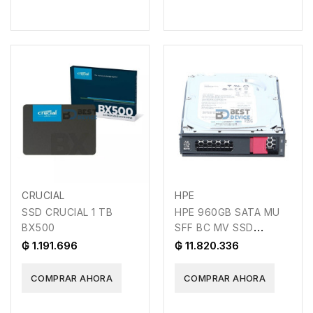
CRUCIAL
HPE
SSD CRUCIAL 1 TB
HPE 960GB SATA MU
BX500
SFF BC MV SSD
(P40503-B21)
₲ 1.191.696
₲ 11.820.336
COMPRAR AHORA
COMPRAR AHORA