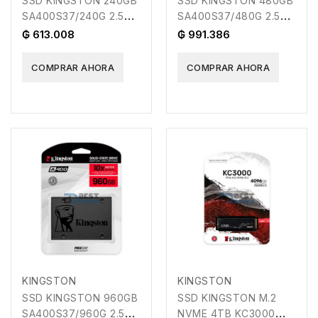
SSD KINGSTON 240GB
SSD KINGSTON 480GB
SA400S37/240G 2.5
SA400S37/480G 2.5
SATA3
SATA3
₲ 613.008
₲ 991.386
COMPRAR AHORA
COMPRAR AHORA
KINGSTON
KINGSTON
SSD KINGSTON 960GB
SSD KINGSTON M.2
SA400S37/960G 2.5
NVME 4TB KC3000