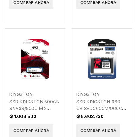
COMPRAR AHORA
COMPRAR AHORA
KINGSTON
KINGSTON
SSD KINGSTON 500GB
SSD KINGSTON 960
SNV3S/500G M.2
GB SEDC600M/960G
NVME PCIE 4.0
PARA SERVIDORES
₲ 1.006.500
₲ 5.603.730
COMPRAR AHORA
COMPRAR AHORA