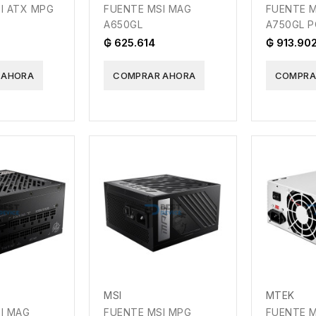
I ATX MPG
FUENTE MSI MAG
FUENTE M
A650GL
A750GL P
₲ 625.614
₲ 913.90
 AHORA
COMPRAR AHORA
COMPRA
MSI
MTEK
I MAG
FUENTE MSI MPG
FUENTE M