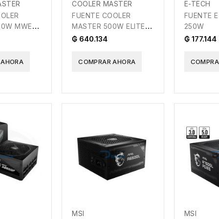
ASTER
COOLER MASTER
E-TECH
OOLER
FUENTE COOLER
FUENTE E
00W MWE
MASTER 500W ELITE
250W
2
V3 FULL RANGE
₲ 640.134
₲ 177.144
 AHORA
COMPRAR AHORA
COMPRA
MSI
MSI