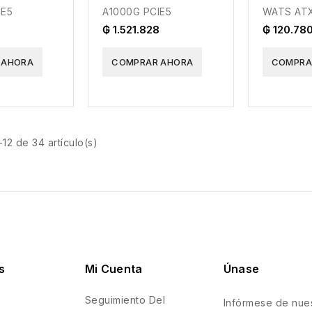
IE5
A1000G PCIE5
WATS ATX
₲ 1.521.828
₲ 120.78
 AHORA
COMPRAR AHORA
COMPRA
12 de 34 artículo(s)
s
Mi Cuenta
Únase
Seguimiento Del
Infórmese de nues