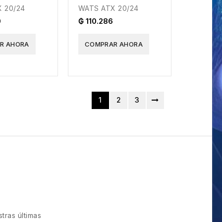
 20/24
WATS ATX 20/24
0
₲ 110.286
R AHORA
COMPRAR AHORA
1
2
3
tras últimas