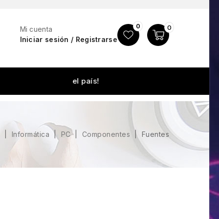
0
0
Mi cuenta
Iniciar sesión / Registrarse
¡Envíos a todo
o
Informática
PC
Componentes
Fuentes