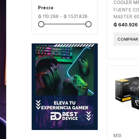
COOLER M
Precio
FUENTE C
₲ 110.286 - ₲ 1.521.828
MASTER 6
BRONCE V
₲ 640.926
COMPRAR
MSI