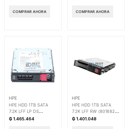
COMPRAR AHORA
COMPRAR AHORA
HPE
HPE
HPE HDD 1TB SATA
HPE HDD 1TB SATA
7.2K LFF LP DS
7.2K LFF RW (801882-
(861686-B21)
B21)
₲ 1.465.464
₲ 1.401.048