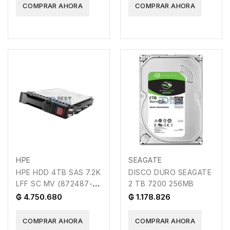
COMPRAR AHORA
COMPRAR AHORA
HPE
SEAGATE
HPE HDD 4TB SAS 7.2K
DISCO DURO SEAGATE
LFF SC MV (872487-
2 TB 7200 256MB
B21)
₲ 4.750.680
₲ 1.178.826
COMPRAR AHORA
COMPRAR AHORA