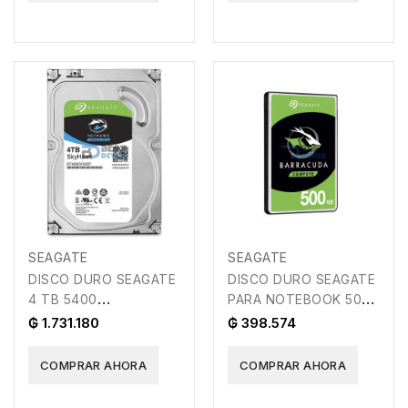
SEAGATE
SEAGATE
DISCO DURO SEAGATE
DISCO DURO SEAGATE
4 TB 5400
PARA NOTEBOOK 500
SURVEILLANCE 256MB
GB 5400
₲ 1.731.180
₲ 398.574
COMPRAR AHORA
COMPRAR AHORA