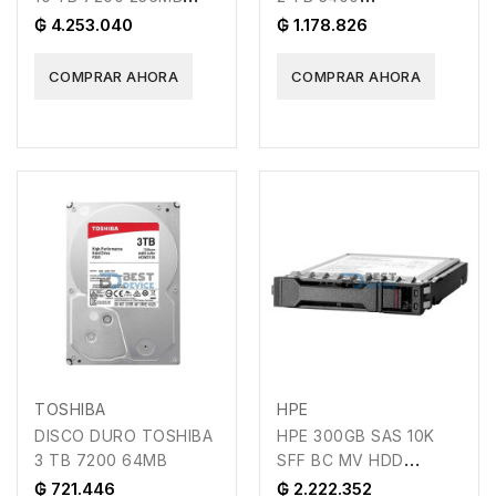
ENTER EXOS
SURVEILLANCE 256MB
₲ 4.253.040
₲ 1.178.826
COMPRAR AHORA
COMPRAR AHORA
TOSHIBA
HPE
DISCO DURO TOSHIBA
HPE 300GB SAS 10K
3 TB 7200 64MB
SFF BC MV HDD
P40430-B21
₲ 721.446
₲ 2.222.352