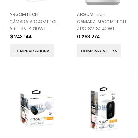
ARGOMTECH
ARGOMTECH
CÁMARA ARGOMTECH
CÁMARA ARGOMTECH
ARG-SV-8010WT
ARG-SV-8040WT
CONVOY 10 SMART
CONVOY 40 SMART
₲ 243.144
₲ 263.274
WIFI QHD
WIFI FULL HD
COMPRAR AHORA
COMPRAR AHORA