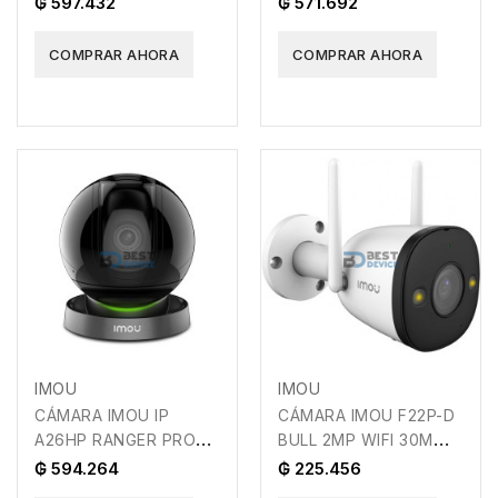
₲ 597.432
₲ 571.692
ARG-SV-8002WT
COMPRAR AHORA
COMPRAR AHORA
IMOU
IMOU
CÁMARA IMOU IP
CÁMARA IMOU F22P-D
A26HP RANGER PRO
BULL 2MP WIFI 30M
2MP WIFI 10M
2.8MM
₲ 594.264
₲ 225.456