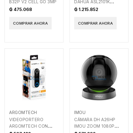
B32P V2 CELL GO 3MP
DAHUA ASL2101K
TARJETA/CONTRASENA
₲ 475.068
₲ 1.215.852
COMPRAR AHORA
COMPRAR AHORA
ARGOMTECH
IMOU
VIDEOPORTERO
CÁMARA DH A26HP
ARGOMTECH CON
IMOU ZOOM 1080P
TIMBRE INTELIENTE
10M