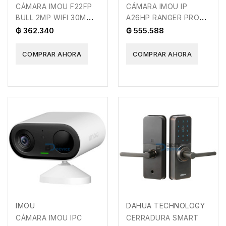
CÁMARA IMOU F22FP
CÁMARA IMOU IP
BULL 2MP WIFI 30M
A26HP RANGER PRO
2.8MM
2MP WIFI 10M
₲ 362.340
₲ 555.588
COMPRAR AHORA
COMPRAR AHORA
IMOU
DAHUA TECHNOLOGY
CÁMARA IMOU IPC
CERRADURA SMART