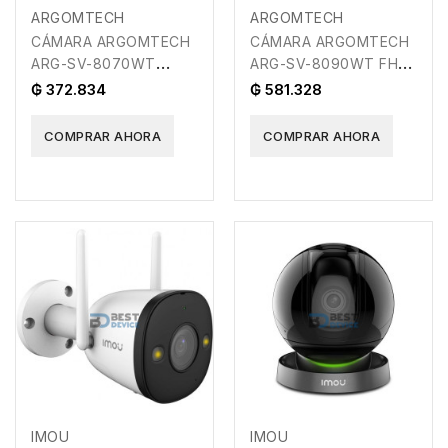
ARGOMTECH
ARGOMTECH
CÁMARA ARGOMTECH
CÁMARA ARGOMTECH
ARG-SV-8070WT
ARG-SV-8090WT FHD
CONVOY 70 SMART
1080P CONVOY 90
₲ 372.834
₲ 581.328
WIFI QHD
SMART WIF
COMPRAR AHORA
COMPRAR AHORA
IMOU
IMOU