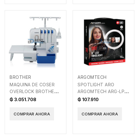
BROTHER
ARGOMTECH
MAQUINA DE COSER
SPOTLIGHT ARO
OVERLOCK BROTHER
ARGOMTECH ARG-LP-
3534DTPA
9315BK CON TRIPODE
₲ 3.051.708
₲ 107.910
Y SOPORTE PARA
CELULAR
COMPRAR AHORA
COMPRAR AHORA