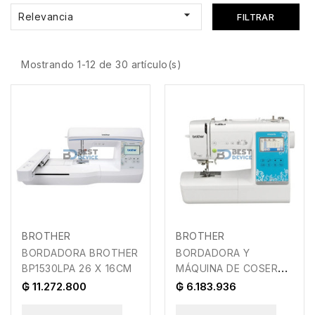

Relevancia
FILTRAR
Mostrando 1-12 de 30 artículo(s)
BROTHER
BROTHER
BORDADORA BROTHER
BORDADORA Y
BP1530LPA 26 X 16CM
MÁQUINA DE COSER
BROTHER NV970LPA
₲ 11.272.800
₲ 6.183.936