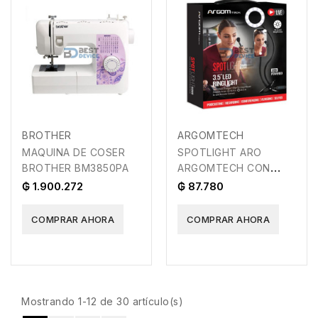
BROTHER
ARGOMTECH
MAQUINA DE COSER
SPOTLIGHT ARO
BROTHER BM3850PA
ARGOMTECH CON
SOPORTE PARA
₲ 1.900.272
₲ 87.780
CELULAR ARG-LP-
9300BK
COMPRAR AHORA
COMPRAR AHORA
Mostrando 1-12 de 30 artículo(s)