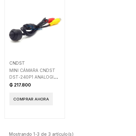
CNDST
MINI CÁMARA CNDST
DST-240P1 ANALOGICA
F3.600 B07478VJN3
₲ 217.800
COMPRAR AHORA
Mostrando 1-3 de 3 artículo(s)