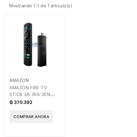
Mostrando 1-1 de 1 artículo(s)
AMAZON
AMAZON FIRE TV
STICK 4K 3RA GEN
2021 QC
₲ 370.392
1.7/WIFI/BT/HDMI/8GB
588964
COMPRAR AHORA